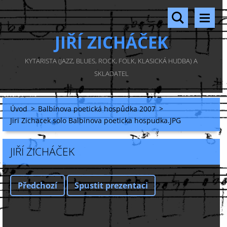
JIŘÍ ZICHÁČEK
KYTARISTA (JAZZ, BLUES, ROCK, FOLK, KLASICKÁ HUDBA) A
SKLADATEL
Úvod
>
Balbínova poetická hospůdka 2007
>
Jiri Zichacek solo Balbinova poeticka hospudka.JPG
JIŘÍ ZICHÁČEK
Předchozí
Spustit prezentaci