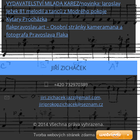
VYDAVATELSTVÍ MILADA KAREZ/novinka: Jaroslav
Ježek 81 melodií a tanců z Modrého pokoje
Kytary Procházka
flakpravoslav.art – Osobní stránky kameramana a
fotografa Pravoslava Flaka
JIŘÍ ZICHÁČEK
+420 732970389
jiri.zichacek.jazz@gmail.com,
jiriprokopzichacek@seznam.cz
© 2014 Všechna práva vyhrazena.
Tvorba webových stránek zdarma