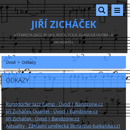
JIŘÍ ZICHÁČEK
KYTARISTA (JAZZ, BLUES, ROCK, FOLK, KLASICKÁ HUDBA) A
SKLADATEL
Úvod
>
Odkazy
ODKAZY
Runddorfer Jazz Camp - Úvod | Bandzone.cz
Jiří Zicháček Quartet - Úvod | Bandzone.cz
Jiří Zicháček - Úvod | Bandzone.cz
Aktuality - Základní umělecká škola (zus-bajkalska.cz)