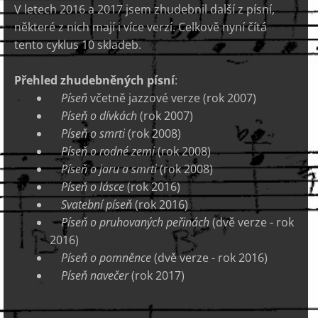
V letech 2016 a 2017 jsem zhudebnil další z písní,
některé z nich mají i více verzí. Celkově nyní čítá
tento cyklus 10 skladeb.
Přehled zhudebněných písní
:
Píseň
včetně jazzové verze (rok 2007)
Píseň o dívkách
(rok 2007)
Píseň o smrti
(rok 2008)
Píseň o rodné zemi
(rok 2008)
Píseň o jaru a smrti
(rok 2008)
Píseň o lásce
(rok 2016)
Svatební píseň
(rok 2016)
Píseň o pruhovaných peřinách
(dvě verze - rok
2016)
Píseň o pomněnce
(dvě verze - rok 2016)
Píseň navečer
(rok 2017)