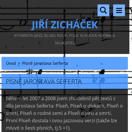
JIŘÍ ZICHÁČEK
KYTARISTA (JAZZ, BLUES, ROCK, FOLK, KLASICKÁ HUDBA) A
SKLADATEL
Úvod
>
Písně Jaroslava Seiferta
PÍSNĚ JAROSLAVA SEIFERTA
Během let 2007 a 2008 jsem zhudebnil pět textů z
díla Jaroslava Seiferta: Píseň, Píseň o dívkách, Píseň o
smrti, Píseň o rodné zemi a Píseň o jaru a smrti.
První Píseň dostala i svou jazzovou verzi (takže lze
mluvit o šesti písních, tj.5 +1).