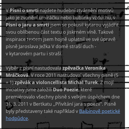
V
Písni o smrti
najdete hudební ztvárnění motivů
jako je zvonění umíráčku nebo bublinky vzduchu, v
Písni o jaru a smrti
jsem se pokusil
kytarou
vyjádřit
svou oblíbenou část textu o jiskrném víně. Takové
inspirace textem jsem hojně uplatnil ve své úpravě
písně Jaroslava Ježka V domě straší duch -
v kytarovém partu i straší.
Výběr z písní nastudovala
zpěvačka Veronika
Mráčková
. V roce 2011 nastudoval všechny písně (5
+ 1)
zpěvák a violoncellista Michal Turek
. Z mojí
iniciativy jsme založili
Duo Poezie
, které
premiérovalo všechny písně s velkým úspěchem dne
31. 3. 2011 v Bertkatu ,,Přivítání jara s poezií". Písně
byly představeny také například v
Balbínově poetické
hodpůdce
.