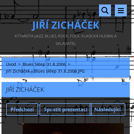
JIŘÍ ZICHÁČEK
KYTARISTA (JAZZ, BLUES, ROCK, FOLK, KLASICKÁ HUDBA) A
SKLADATEL
Úvod
>
Blues Sklep 31.8.2006
>
Jiří Zicháček - Blues sklep 31.8.2006.JPG
JIŘÍ ZICHÁČEK
Předchozí
Spustit prezentaci
Následující