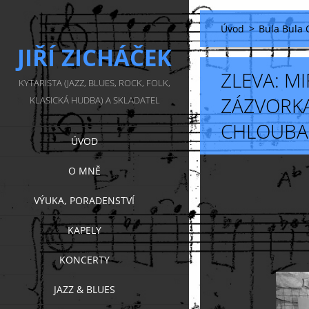
Úvod
>
Bula Bula 
JIŘÍ ZICHÁČEK
ZLEVA: MI
KYTARISTA (JAZZ, BLUES, ROCK, FOLK,
ZÁZVORKA
KLASICKÁ HUDBA) A SKLADATEL
CHLOUBA, 
ÚVOD
O MNĚ
VÝUKA, PORADENSTVÍ
KAPELY
KONCERTY
JAZZ & BLUES