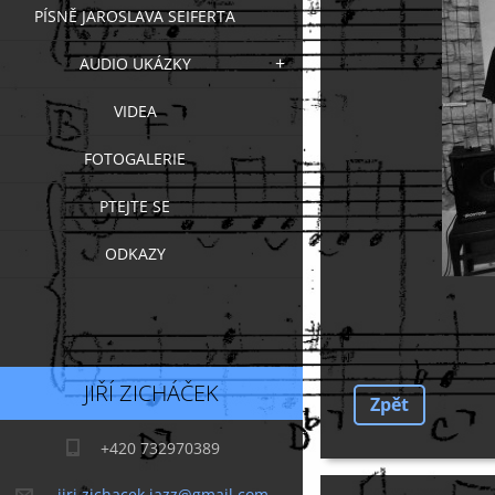
PÍSNĚ JAROSLAVA SEIFERTA
AUDIO UKÁZKY
VIDEA
FOTOGALERIE
PTEJTE SE
ODKAZY
JIŘÍ ZICHÁČEK
Zpět
+420 732970389
jiri.zichacek.jazz@gmail.com,