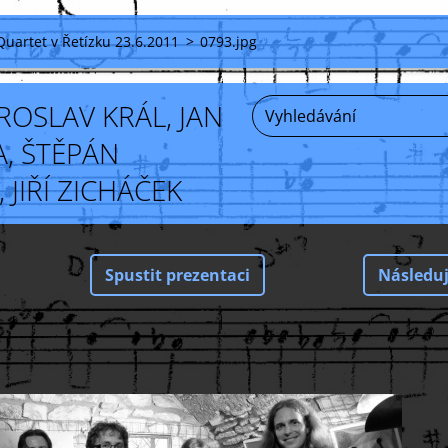
Quartet v Řetízku 23.6.2011
>
0793.jpg
ROSLAV KRÁL, JAN
, ŠTĚPÁN
JIŘÍ ZICHÁČEK
Spustit prezentaci
Následuj