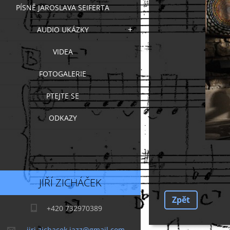
PÍSNĚ JAROSLAVA SEIFERTA
AUDIO UKÁZKY
VIDEA
FOTOGALERIE
PTEJTE SE
ODKAZY
JIŘÍ ZICHÁČEK
Zpět
+420 732970389
jiri.zichacek.jazz@gmail.com,