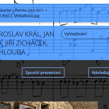
Quartet v Řetízku 23.6.2011
>
 (foto Z. Michalkova).jpg
ROSLAV KRÁL, JAN
 JIŘÍ ZICHÁČEK,
CHLOUBA
Spustit prezentaci
Následuj