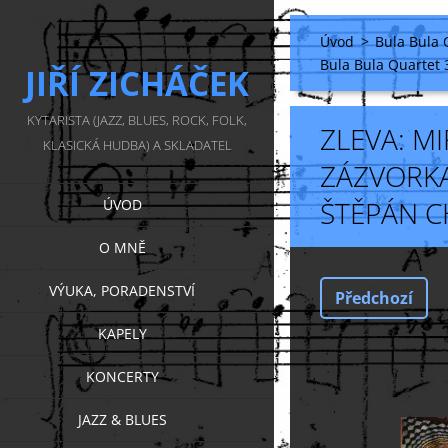
Úvod
>
Bula Bula 
Bula Bula Quartet 3
JIŘÍ ZICHÁČEK
KYTARISTA (JAZZ, BLUES, ROCK, FOLK,
ZLEVA: MI
KLASICKÁ HUDBA) A SKLADATEL
ZÁZVORKA,
ŠTĚPÁN 
ÚVOD
O MNĚ
VÝUKA, PORADENSTVÍ
Předchozí
KAPELY
KONCERTY
JAZZ & BLUES