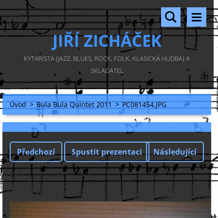
JIŘÍ ZICHÁČEK
KYTARISTA (JAZZ, BLUES, ROCK, FOLK, KLASICKÁ HUDBA) A
SKLADATEL
Úvod
>
Bula Bula Quintet 2011
>
PC081454.JPG
Předchozí
Spustit prezentaci
Následující