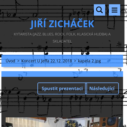
JIŘÍ ZICHÁČEK
KYTARISTA (JAZZ, BLUES, ROCK, FOLK, KLASICKÁ HUDBA) A
SKLADATEL
Úvod
>
Koncert U Jeffa 22.12. 2018
>
kapela 2.jpg
Spustit prezentaci
Následující