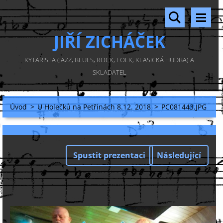
JIŘÍ ZICHÁČEK
KYTARISTA (JAZZ, BLUES, ROCK, FOLK, KLASICKÁ HUDBA) A
SKLADATEL
Úvod
>
U Holečků na Petřinách 8.12. 2018
>
PC081443.JPG
Spustit prezentaci
Následující