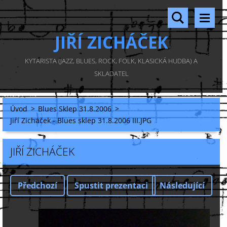
JIŘÍ ZICHÁČEK
KYTARISTA (JAZZ, BLUES, ROCK, FOLK, KLASICKÁ HUDBA) A
SKLADATEL
Úvod
>
Blues Sklep 31.8.2006
>
Jiří Zicháček - Blues sklep 31.8.2006 III.JPG
JIŘÍ ZICHÁČEK
Předchozí
Spustit prezentaci
Následující