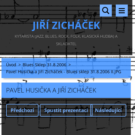
JIŘÍ ZICHÁČEK
KYTARISTA (JAZZ, BLUES, ROCK, FOLK, KLASICKÁ HUDBA) A
SKLADATEL
Úvod
>
Blues Sklep 31.8.2006
>
Pavel Husička a Jiří Zicháček - Blues sklep 31.8.2006 II.JPG
PAVEL HUSIČKA A JIŘÍ ZICHÁČEK
Předchozí
Spustit prezentaci
Následující