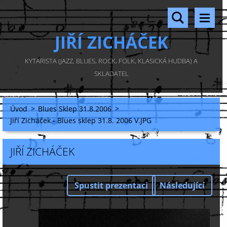
JIŘÍ ZICHÁČEK
KYTARISTA (JAZZ, BLUES, ROCK, FOLK, KLASICKÁ HUDBA) A
SKLADATEL
Úvod
>
Blues Sklep 31.8.2006
>
Jiří Zicháček - Blues sklep 31.8. 2006 V.JPG
JIŘÍ ZICHÁČEK
Spustit prezentaci
Následující