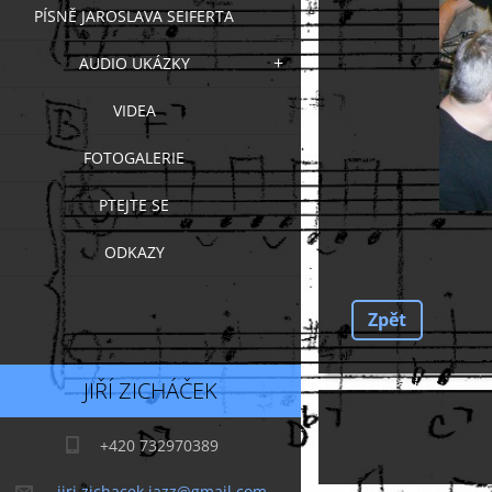
PÍSNĚ JAROSLAVA SEIFERTA
AUDIO UKÁZKY
VIDEA
FOTOGALERIE
PTEJTE SE
ODKAZY
Zpět
JIŘÍ ZICHÁČEK
+420 732970389
jiri.zichacek.jazz@gmail.com,