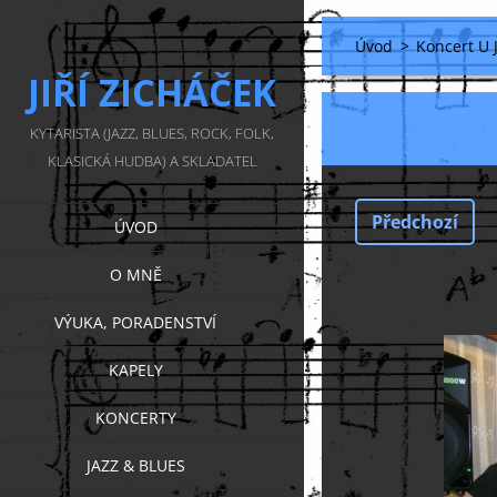
Úvod
>
Koncert U J
JIŘÍ ZICHÁČEK
KYTARISTA (JAZZ, BLUES, ROCK, FOLK,
KLASICKÁ HUDBA) A SKLADATEL
Předchozí
ÚVOD
O MNĚ
VÝUKA, PORADENSTVÍ
KAPELY
KONCERTY
JAZZ & BLUES