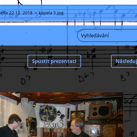
effa 22.12. 2018
>
kapela 5.jpg
Spustit prezentaci
Následuj