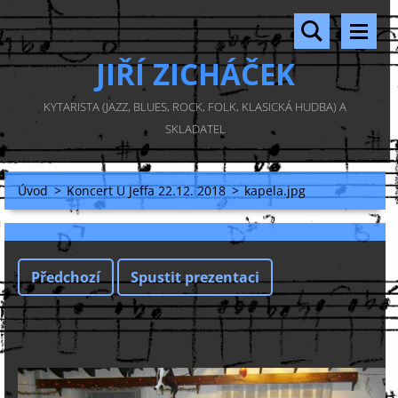
JIŘÍ ZICHÁČEK
KYTARISTA (JAZZ, BLUES, ROCK, FOLK, KLASICKÁ HUDBA) A
SKLADATEL
Úvod
>
Koncert U Jeffa 22.12. 2018
>
kapela.jpg
Předchozí
Spustit prezentaci